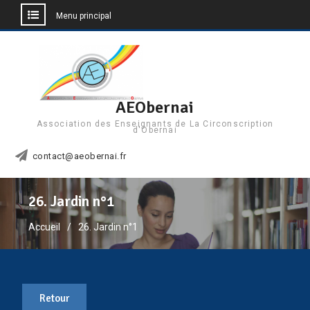
Menu principal
Aller
au
contenu
AEObernai
Association des Enseignants de La Circonscription
d'Obernai
contact@aeobernai.fr
26. Jardin n°1
Accueil
26. Jardin n°1