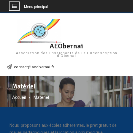
Menu principal
Aller
au
contenu
AEObernai
Association des Enseignants de La Circonscription
d'Obernai
contact@aeobernai.fr
Matériel
Accueil
Matériel
Nous proposons aux écoles adhérentes, le prêt gratuit de
malles pédagogiques et la location à prix modique