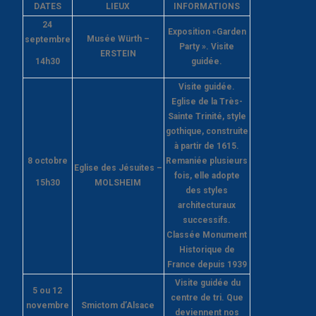
DATES
LIEUX
INFORMATIONS
24
Exposition «Garden
Musée Würth –
septembre
Party ». Visite
ERSTEIN
14h30
guidée.
Visite guidée.
Eglise de la Très-
Sainte Trinité, style
gothique, construite
à partir de 1615.
8 octobre
Remaniée plusieurs
Eglise des Jésuites –
fois, elle adopte
1
5h30
MOLSHEIM
des styles
architecturaux
successifs.
Classée Monument
Historique de
France depuis 1939
Visite guidée du
5 ou 12
centre de tri. Que
novembre
Smictom d’Alsace
deviennent nos