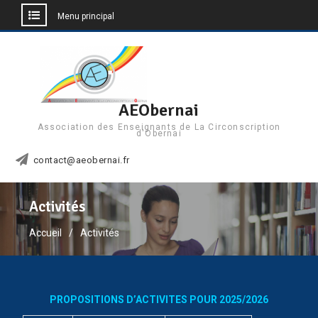
Menu principal
Aller
au
contenu
AEObernai
Association des Enseignants de La Circonscription
d'Obernai
contact@aeobernai.fr
Activités
Accueil
Activités
PROPOSITIONS D’ACTIVITES POUR 2025/2026