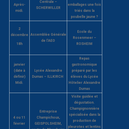
Centrale –
Après-
emballages une fois
SCHERWILLER
midi.
triés dans la
poubelle jaune ?
2
Ecole du
Assemblée Générale
décembre
Rosenmeer –
de l’AEO
18h
ROSHEIM
Repas
janvier
gastronomique
(date à
Lycée Alexandre
préparé par les
définir)
Dumas – ILLKIRCH
élèves du Lycée
Midi.
Hôtelier Alexandre
Dumas
Visite guidée et
dégustation.
Champignonnière
Entreprise
spécialisée dans la
4 ou 11
Champichoux,
production de
février
GEISPOLSHEIM,
pleurotes et lentins