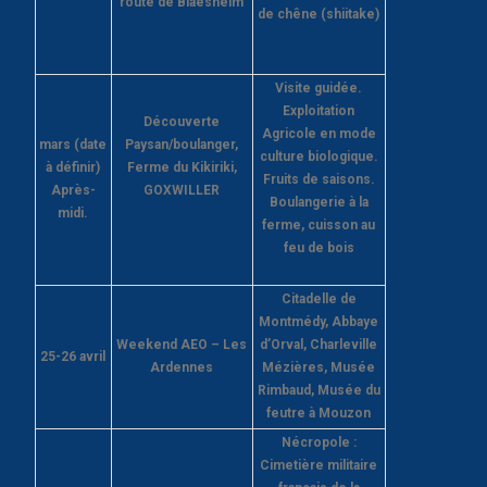
route de Blaesheim
de chêne (shiitake)
Visite guidée.
Exploitation
Découverte
Agricole en mode
mars (date
Paysan/boulanger,
culture biologique.
à définir)
Ferme du Kikiriki,
Fruits de saisons.
Après-
GOXWILLER
Boulangerie à la
midi.
ferme, cuisson au
feu de bois
Citadelle de
Montmédy, Abbaye
Weekend AEO – Les
d’Orval, Charleville
25-26 avril
Ardennes
Mézières, Musée
Rimbaud, Musée du
feutre à Mouzon
Nécropole :
Cimetière militaire