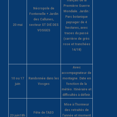
français de la
Première Guerre
Nécropole de
Mondiale. Jardin :
Fontenelle + Jardin
Parc botanique
des Callunes,
paysager de 4
20 mai
secteur ST DIÉ DES
hectares, avec
VOSGES
traces du passé
(carrière de grès
rose et tranchées
14/18)
Avec
accompagnateur de
10 ou 17
Randonnée dans les
montagne. Date en
juin
Vosges
fonction de la
météo. Itinéraire et
difficultés à définir.
Mise à l’honneur
des retraités de
Fête de l’AEO
23 juin
18h
l’année et moment