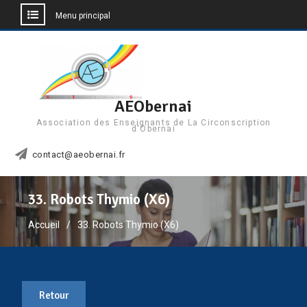
Menu principal
Aller
au
contenu
AEObernai
Association des Enseignants de La Circonscription
d'Obernai
contact@aeobernai.fr
33. Robots Thymio (X6)
Accueil
33. Robots Thymio (X6)