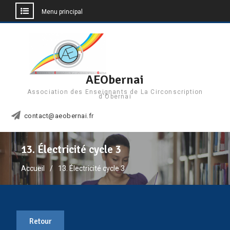
Menu principal
Aller
au
contenu
AEObernai
Association des Enseignants de La Circonscription
d'Obernai
contact@aeobernai.fr
13. Électricité cycle 3
Accueil
13. Électricité cycle 3