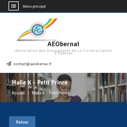
Menu principal
Aller
au
contenu
AEObernai
Association des Enseignants de La Circonscription
d'Obernai
contact@aeobernai.fr
Malle K – Petit Prince
Accueil
Malle K – Petit Prince