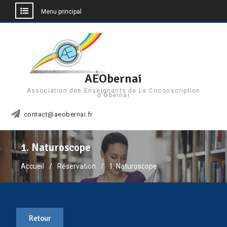
Menu principal
Aller
au
contenu
AEObernai
Association des Enseignants de La Circonscription
d'Obernai
contact@aeobernai.fr
1. Naturoscope
Accueil
Réservation
1. Naturoscope